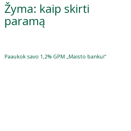
Žyma:
kaip skirti
paramą
Paaukok savo 1,2% GPM „Maisto bankui“