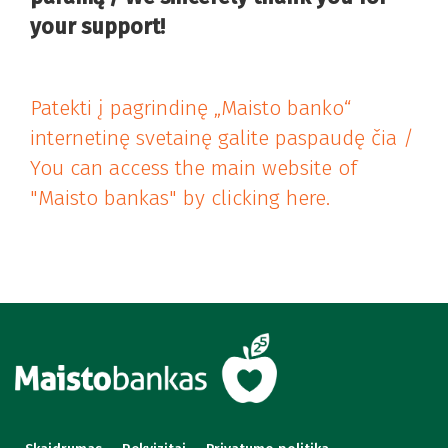
your support
!
Patekti į pagrindinę „Maisto banko“
internetinę svetainę galite paspaudę čia /
You can access the main website of
"Maisto bankas" by clicking here.