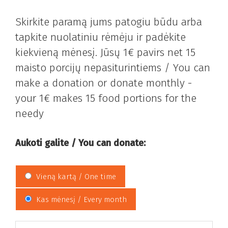
Skirkite paramą jums patogiu būdu arba
tapkite nuolatiniu rėmėju ir padėkite
kiekvieną mėnesį. Jūsų 1€ pavirs net 15
maisto porcijų nepasiturintiems /
You can
make a donation or donate monthly -
your 1€ makes 15 food portions for the
needy
Aukoti galite /
You can donate
:
Vieną kartą /
One time
Kas mėnesį /
Every month