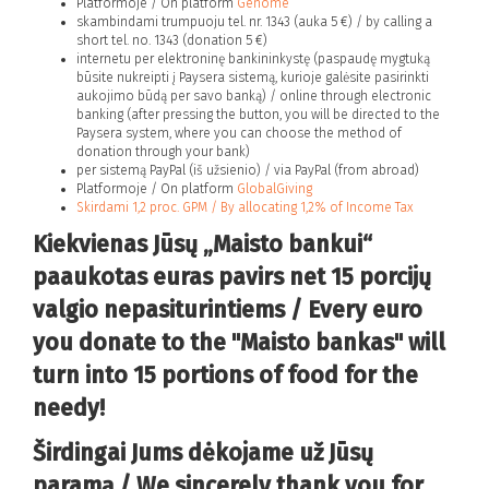
Platformoje /
On platform
Genome
skambindami trumpuoju tel. nr. 1343 (auka 5 €) /
by calling a
short tel. no. 1343 (donation 5 €)
internetu per elektroninę bankininkystę (paspaudę mygtuką
būsite nukreipti į Paysera sistemą, kurioje galėsite pasirinkti
aukojimo būdą per savo banką) /
online through electronic
banking (after pressing the button, you will be directed to the
Paysera system, where you can choose the method of
donation through your bank)
per sistemą PayPal (iš užsienio) /
via PayPal (from abroad)
Platformoje /
On platform
GlobalGiving
Skirdami 1,2 proc. GPM /
By allocating 1,2% of Income Tax
Kiekvienas Jūsų „Maisto bankui“
paaukotas euras pavirs net 15 porcijų
valgio nepasiturintiems /
Every euro
you donate to the "Maisto bankas" will
turn into 15 portions of food for the
needy
!
Širdingai Jums dėkojame už Jūsų
paramą /
We sincerely thank you for