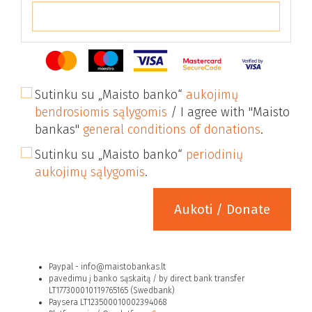
Sutinku su „Maisto banko“
aukojimų
bendrosiomis sąlygomis
/
I agree with "Maisto
bankas"
general conditions of donations
.
Sutinku su „Maisto banko“
periodinių
aukojimų sąlygomis
.
Aukoti /
Donate
Paypal - info@maistobankas.lt
pavedimu į banko sąskaitą /
by direct bank transfer
LT177300010119765165 (Swedbank)
Paysera LT123500010002394068