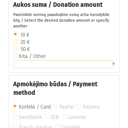
Aukos suma /
Donation amount
Pasirinkite norimą paaukojimo sumą arba nurodykite
kitą /
Select the desired donation amount or specify
another
10 €
20 €
50 €
Kita /
Other
€
Apmokėjimo būdas /
Payment
method
Kortelė /
Card
PayPal
Paysera
Swedbank
SEB
Luminor
Šiaulių bankas
Citadelė