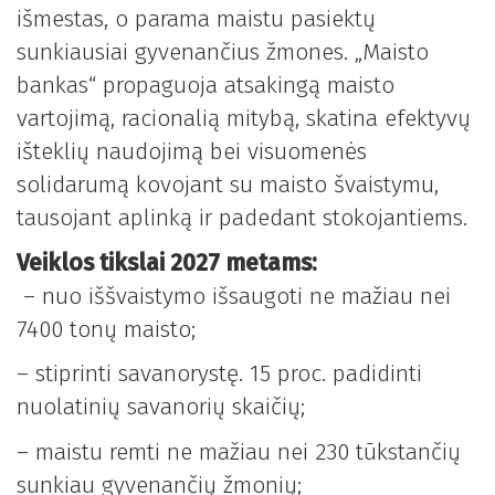
išmestas, o parama maistu pasiektų
sunkiausiai gyvenančius žmones. „Maisto
bankas“ propaguoja atsakingą maisto
vartojimą, racionalią mitybą, skatina efektyvų
išteklių naudojimą bei visuomenės
solidarumą kovojant su maisto švaistymu,
tausojant aplinką ir padedant stokojantiems.
Veiklos tikslai 2027 metams:
– nuo iššvaistymo išsaugoti ne mažiau nei
7400 tonų maisto;
– stiprinti savanorystę. 15 proc. padidinti
nuolatinių savanorių skaičių;
– maistu remti ne mažiau nei 230 tūkstančių
sunkiau gyvenančių žmonių;