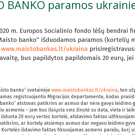
O BANKO paramos ukrainie
020 m. Europos Socialinio fondo lėšų bendrai f
Maisto banko“ išduodamos paramos (kortelių ma
e
www.maistobankas.lt/ukraina
prisiregistravu
savaitę, bus papildytos papildomais 20 eurų, je
aisto banko“ svetainėje
www.maistobankas.lt/ukraina
, ten už
iamas registruojantis Migracijos departamente, kodas prasid
 banko“ atstovas patikrins ar asmuo dar nėra gavęs leidimo gy
 asmeniu – jam bus išsiųsta sms žinutė su data, vieta ir laik
 išduota 20 eurų vertės kortelė, atidavimo faktas užfiksuoj
patikrins, ar kortelę atsiėmęs asmuo dar negavo leidimo gyven
 Kortelės išdavimo faktas fiksuojamas asmens parašu, kurį ukr