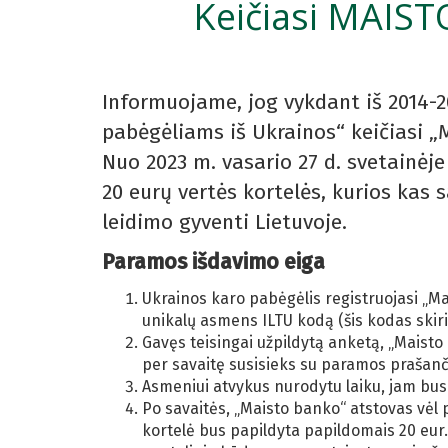
Keičiasi MAIST
Informuojame, jog vykdant iš 2014-2
pabėgėliams iš Ukrainos“ keičiasi „
Nuo 2023 m. vasario 27 d. svetainėj
20 eurų vertės kortelės, kurios kas 
leidimo gyventi Lietuvoje.
Paramos išdavimo eiga
Ukrainos karo pabėgėlis registruojasi „M
unikalų asmens ILTU kodą (šis kodas skir
Gavęs teisingai užpildytą anketą, „Maisto
per savaitę susisieks su paramos prašančiu
Asmeniui atvykus nurodytu laiku, jam bus
Po savaitės, „Maisto banko“ atstovas vėl 
kortelė bus papildyta papildomais 20 eur.