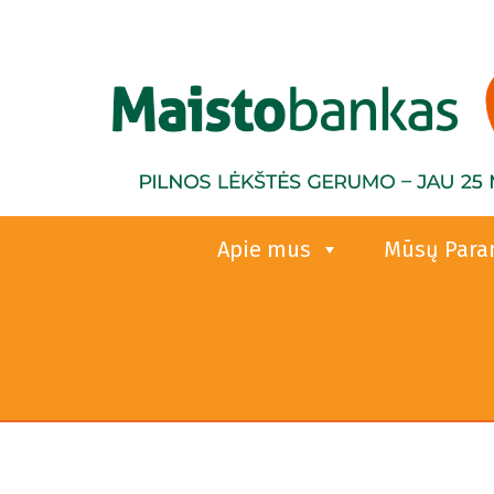
Pereiti į pagrindinį turinį
Apie mus
Mūsų Par