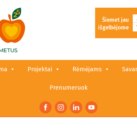
Šiemet jau
išgelbėjome
ama
Projektai
Rėmėjams
Sava
Prenumeruok