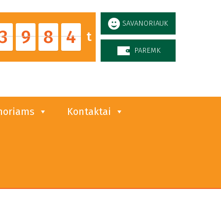
SAVANORIAUK
3
9
8
4
t
PAREMK
noriams
Kontaktai