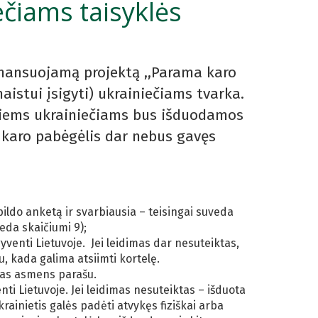
čiams taisyklės
inansuojamą projektą ,,Parama karo
istui įsigyti) ukrainiečiams tvarka.
siems ukrainiečiams bus išduodamos
i karo pabėgėlis dar nebus gavęs
pildo anketą ir svarbiausia – teisingai suveda
eda skaičiumi 9);
venti Lietuvoje. Jei leidimas dar nesuteiktas,
u, kada galima atsiimti kortelę.
amas asmens parašu.
ti Lietuvoje. Jei leidimas nesuteiktas – išduota
ainietis galės padėti atvykęs fiziškai arba