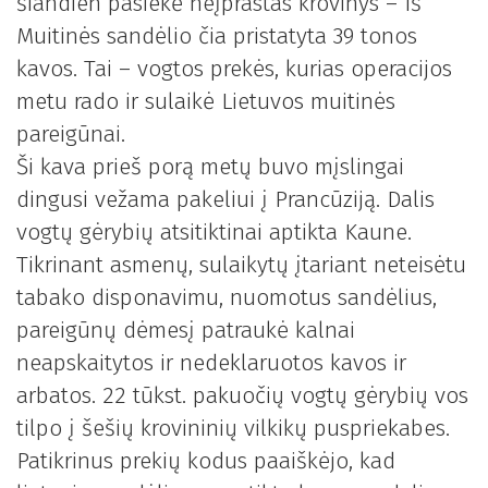
šiandien pasiekė neįprastas krovinys – Iš
Muitinės sandėlio čia pristatyta 39 tonos
kavos. Tai – vogtos prekės, kurias operacijos
metu rado ir sulaikė Lietuvos muitinės
pareigūnai.
Ši kava prieš porą metų buvo mįslingai
dingusi vežama pakeliui į Prancūziją. Dalis
vogtų gėrybių atsitiktinai aptikta Kaune.
Tikrinant asmenų, sulaikytų įtariant neteisėtu
tabako disponavimu, nuomotus sandėlius,
pareigūnų dėmesį patraukė kalnai
neapskaitytos ir nedeklaruotos kavos ir
arbatos. 22 tūkst. pakuočių vogtų gėrybių vos
tilpo į šešių krovininių vilkikų puspriekabes.
Patikrinus prekių kodus paaiškėjo, kad