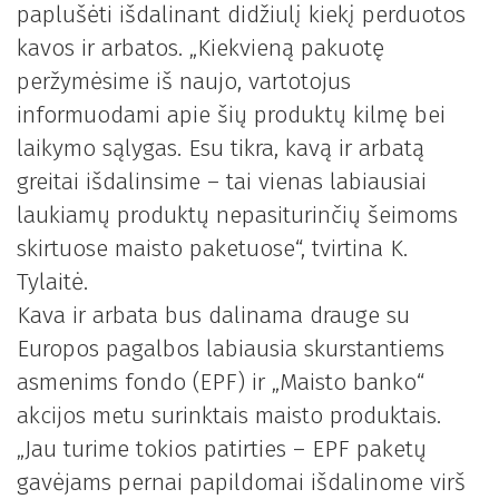
paplušėti išdalinant didžiulį kiekį perduotos
kavos ir arbatos. „Kiekvieną pakuotę
peržymėsime iš naujo, vartotojus
informuodami apie šių produktų kilmę bei
laikymo sąlygas. Esu tikra, kavą ir arbatą
greitai išdalinsime – tai vienas labiausiai
laukiamų produktų nepasiturinčių šeimoms
skirtuose maisto paketuose“, tvirtina K.
Tylaitė.
Kava ir arbata bus dalinama drauge su
Europos pagalbos labiausia skurstantiems
asmenims fondo (EPF) ir „Maisto banko“
akcijos metu surinktais maisto produktais.
„Jau turime tokios patirties – EPF paketų
gavėjams pernai papildomai išdalinome virš