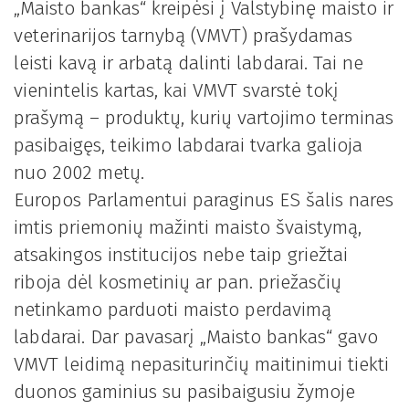
„Maisto bankas“ kreipėsi į Valstybinę maisto ir
veterinarijos tarnybą (VMVT) prašydamas
leisti kavą ir arbatą dalinti labdarai. Tai ne
vienintelis kartas, kai VMVT svarstė tokį
prašymą – produktų, kurių vartojimo terminas
pasibaigęs, teikimo labdarai tvarka galioja
nuo 2002 metų.
Europos Parlamentui paraginus ES šalis nares
imtis priemonių mažinti maisto švaistymą,
atsakingos institucijos nebe taip griežtai
riboja dėl kosmetinių ar pan. priežasčių
netinkamo parduoti maisto perdavimą
labdarai. Dar pavasarį „Maisto bankas“ gavo
VMVT leidimą nepasiturinčių maitinimui tiekti
duonos gaminius su pasibaigusiu žymoje