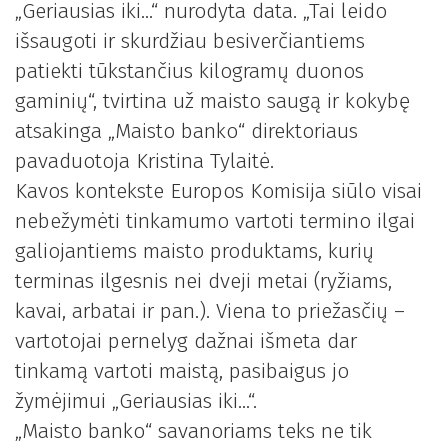
„Geriausias iki…“ nurodyta data. „Tai leido
išsaugoti ir skurdžiau besiverčiantiems
patiekti tūkstančius kilogramų duonos
gaminių“, tvirtina už maisto saugą ir kokybę
atsakinga „Maisto banko“ direktoriaus
pavaduotoja Kristina Tylaitė.
Kavos kontekste Europos Komisija siūlo visai
nebežymėti tinkamumo vartoti termino ilgai
galiojantiems maisto produktams, kurių
terminas ilgesnis nei dveji metai (ryžiams,
kavai, arbatai ir pan.). Viena to priežasčių –
vartotojai pernelyg dažnai išmeta dar
tinkamą vartoti maistą, pasibaigus jo
žymėjimui „Geriausias iki…“.
„Maisto banko“ savanoriams teks ne tik