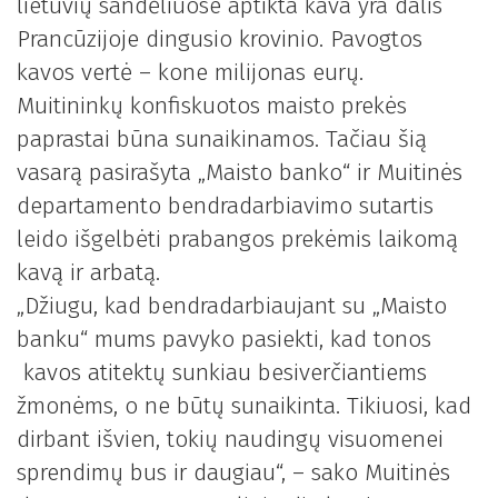
lietuvių sandėliuose aptikta kava yra dalis
Prancūzijoje dingusio krovinio. Pavogtos
kavos vertė – kone milijonas eurų.
Muitininkų konfiskuotos maisto prekės
paprastai būna sunaikinamos. Tačiau šią
vasarą pasirašyta „Maisto banko“ ir Muitinės
departamento bendradarbiavimo sutartis
leido išgelbėti prabangos prekėmis laikomą
kavą ir arbatą.
„Džiugu, kad bendradarbiaujant su „Maisto
banku“ mums pavyko pasiekti, kad tonos
kavos atitektų sunkiau besiverčiantiems
žmonėms, o ne būtų sunaikinta. Tikiuosi, kad
dirbant išvien, tokių naudingų visuomenei
sprendimų bus ir daugiau“, – sako Muitinės