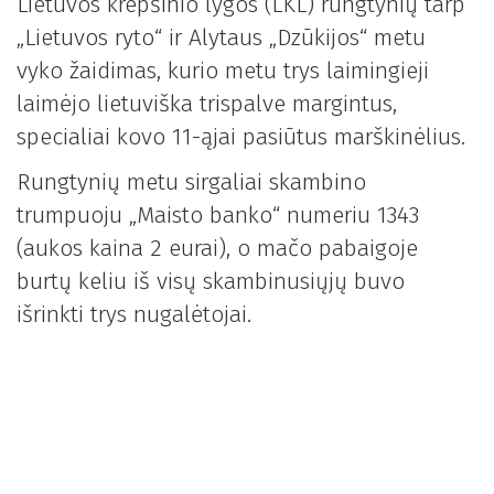
Lietuvos krepšinio lygos (LKL) rungtynių tarp
„Lietuvos ryto“ ir Alytaus „Dzūkijos“ metu
vyko žaidimas, kurio metu trys laimingieji
laimėjo lietuviška trispalve margintus,
specialiai kovo 11-ąjai pasiūtus marškinėlius.
Rungtynių metu sirgaliai skambino
trumpuoju „Maisto banko“ numeriu 1343
(aukos kaina 2 eurai), o mačo pabaigoje
burtų keliu iš visų skambinusiųjų buvo
išrinkti trys nugalėtojai.