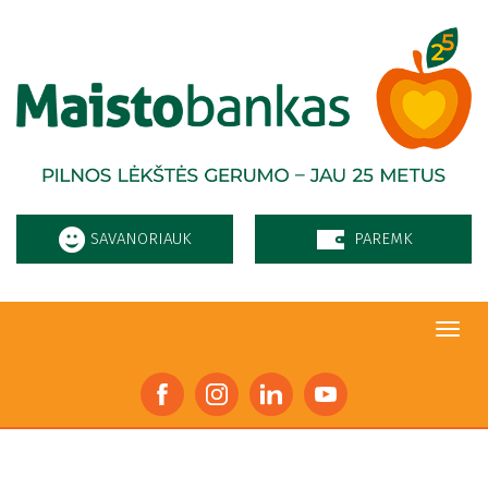
Pereiti į pagrindinį turinį
SAVANORIAUK
PAREMK
Toggl
navig