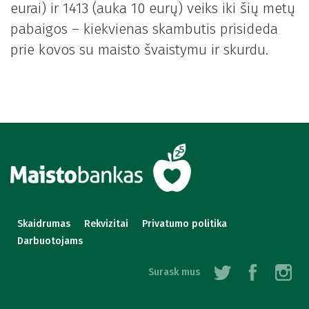
eurai) ir 1413 (auka 10 eurų) veiks iki šių metų
pabaigos – kiekvienas skambutis prisideda
prie kovos su maisto švaistymu ir skurdu.
Skaidrumas
Rekvizitai
Privatumo politika
Darbuotojams
Surask mus