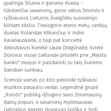
ypatinga šiluma ir gerumo dvasia –
tūkstančiai savanorių, geros valios žmonės ir
ryškiausios Lietuvos žvaigždės susivienijo
kilniam tikslui. Tiesioginio eterio metu, vedėjų
duetas Rolandas Vilkončius ir Indrė
Kavaliauskaitė, o taip pat koncerte
debiutavusi komikė Laura Dragūnaitė, kvietė
žiūrovus visoje Lietuvoje prisidėti prie „Maisto
banko“ misijos ir pasidalinti su tais, kuriems
šiandien sunkiau.
Scenoje vienas po kito pasirodė ryškiausi
muzikos pasaulio veidai. Legendinė grupė
„Rondo“ publiką džiugino savo žinomiausių
dainų popuri, o savanorių mylimiausias
Gabrielius Vagelis dovanojo lyrišką ir širdį