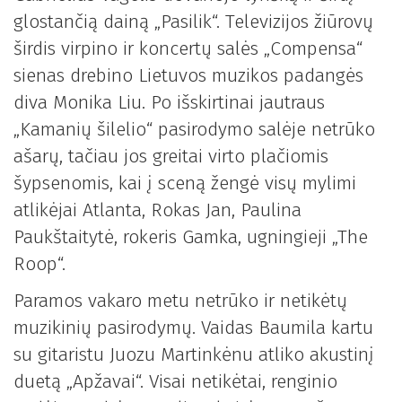
glostančią dainą „Pasilik“. Televizijos žiūrovų
širdis virpino ir koncertų salės „Compensa“
sienas drebino Lietuvos muzikos padangės
diva Monika Liu. Po išskirtinai jautraus
„Kamanių šilelio“ pasirodymo salėje netrūko
ašarų, tačiau jos greitai virto plačiomis
šypsenomis, kai į sceną žengė visų mylimi
atlikėjai Atlanta, Rokas Jan, Paulina
Paukštaitytė, rokeris Gamka, ugningieji „The
Roop“.
Paramos vakaro metu netrūko ir netikėtų
muzikinių pasirodymų. Vaidas Baumila kartu
su gitaristu Juozu Martinkėnu atliko akustinį
duetą „Apžavai“. Visai netikėtai, renginio