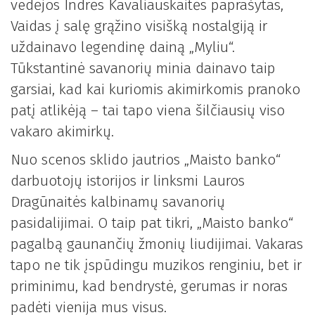
vedėjos Indrės Kavaliauskaitės paprašytas,
Vaidas į salę grąžino visišką nostalgiją ir
uždainavo legendinę dainą „Myliu“.
Tūkstantinė savanorių minia dainavo taip
garsiai, kad kai kuriomis akimirkomis pranoko
patį atlikėją – tai tapo viena šilčiausių viso
vakaro akimirkų.
Nuo scenos sklido jautrios „Maisto banko“
darbuotojų istorijos ir linksmi Lauros
Dragūnaitės kalbinamų savanorių
pasidalijimai. O taip pat tikri, „Maisto banko“
pagalbą gaunančių žmonių liudijimai. Vakaras
tapo ne tik įspūdingu muzikos renginiu, bet ir
priminimu, kad bendrystė, gerumas ir noras
padėti vienija mus visus.