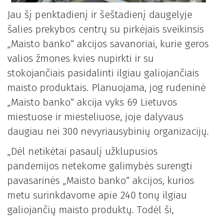
Jau šį penktadienį ir šeštadienį daugelyje
šalies prekybos centrų su pirkėjais sveikinsis
„Maisto banko“ akcijos savanoriai, kurie geros
valios žmones kvies nupirkti ir su
stokojančiais pasidalinti ilgiau galiojančiais
maisto produktais. Planuojama, jog rudeninė
„Maisto banko“ akcija vyks 69 Lietuvos
miestuose ir miesteliuose, joje dalyvaus
daugiau nei 300 nevyriausybinių organizacijų.
„Dėl netikėtai pasaulį užklupusios
pandemijos netekome galimybės surengti
pavasarinės „Maisto banko“ akcijos, kurios
metu surinkdavome apie 240 tonų ilgiau
galiojančių maisto produktų. Todėl ši,