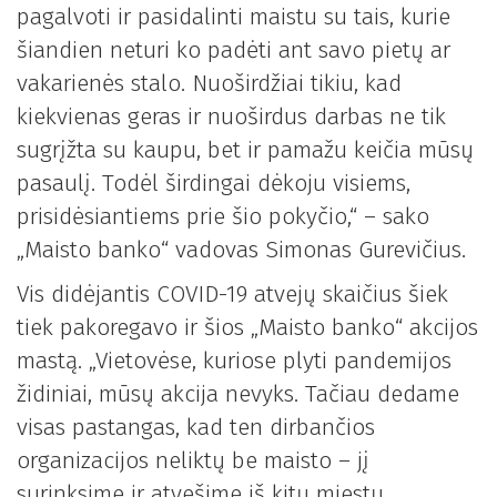
pagalvoti ir pasidalinti maistu su tais, kurie
šiandien neturi ko padėti ant savo pietų ar
vakarienės stalo. Nuoširdžiai tikiu, kad
kiekvienas geras ir nuoširdus darbas ne tik
sugrįžta su kaupu, bet ir pamažu keičia mūsų
pasaulį. Todėl širdingai dėkoju visiems,
prisidėsiantiems prie šio pokyčio,“ – sako
„Maisto banko“ vadovas Simonas Gurevičius.
Vis didėjantis COVID-19 atvejų skaičius šiek
tiek pakoregavo ir šios „Maisto banko“ akcijos
mastą. „Vietovėse, kuriose plyti pandemijos
židiniai, mūsų akcija nevyks. Tačiau dedame
visas pastangas, kad ten dirbančios
organizacijos neliktų be maisto – jį
surinksime ir atvešime iš kitų miestų.