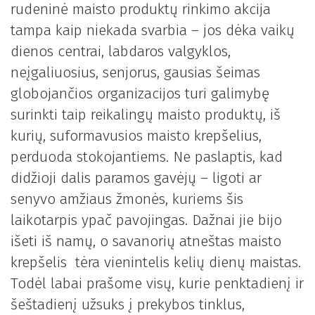
rudeninė maisto produktų rinkimo akcija
tampa kaip niekada svarbia – jos dėka vaikų
dienos centrai, labdaros valgyklos,
neįgaliuosius, senjorus, gausias šeimas
globojančios organizacijos turi galimybę
surinkti taip reikalingų maisto produktų, iš
kurių, suformavusios maisto krepšelius,
perduoda stokojantiems. Ne paslaptis, kad
didžioji dalis paramos gavėjų – ligoti ar
senyvo amžiaus žmonės, kuriems šis
laikotarpis ypač pavojingas. Dažnai jie bijo
išeti iš namų, o savanorių atneštas maisto
krepšelis tėra vienintelis kelių dienų maistas.
Todėl labai prašome visų, kurie penktadienį ir
šeštadienį užsuks į prekybos tinklus,