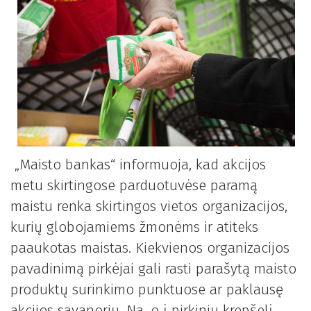
„Maisto bankas“ informuoja, kad akcijos
metu skirtingose parduotuvėse paramą
maistu renka skirtingos vietos organizacijos,
kurių globojamiems žmonėms ir atiteks
paaukotas maistas. Kiekvienos organizacijos
pavadinimą pirkėjai gali rasti parašytą maisto
produktų surinkimo punktuose ar paklausę
akcijos savanorių. Na, o į pirkinių krepšelį