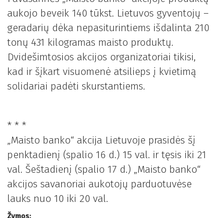
aukojo beveik 140 tūkst. Lietuvos gyventojų –
geradarių dėka nepasiturintiems išdalinta 210
tonų 431 kilogramas maisto produktų.
Dvidešimtosios akcijos organizatoriai tikisi,
kad ir šįkart visuomenė atsilieps į kvietimą
solidariai padėti skurstantiems.
* * *
„Maisto banko“ akcija Lietuvoje prasidės šį
penktadienį (spalio 16 d.) 15 val. ir tęsis iki 21
val. Šeštadienį (spalio 17 d.) „Maisto banko“
akcijos savanoriai aukotojų parduotuvėse
lauks nuo 10 iki 20 val.
Žymos: