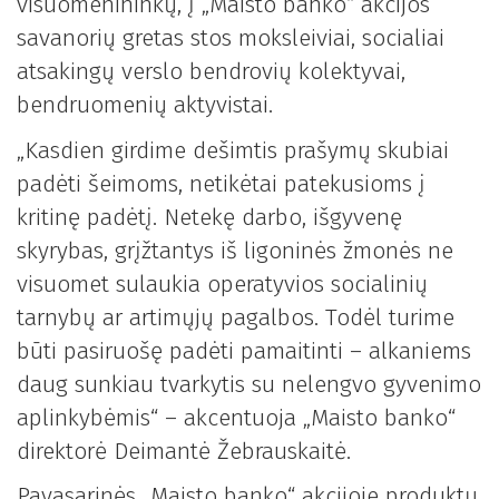
visuomenininkų, į „Maisto banko“ akcijos
savanorių gretas stos moksleiviai, socialiai
atsakingų verslo bendrovių kolektyvai,
bendruomenių aktyvistai.
„Kasdien girdime dešimtis prašymų skubiai
padėti šeimoms, netikėtai patekusioms į
kritinę padėtį. Netekę darbo, išgyvenę
skyrybas, grįžtantys iš ligoninės žmonės ne
visuomet sulaukia operatyvios socialinių
tarnybų ar artimųjų pagalbos. Todėl turime
būti pasiruošę padėti pamaitinti – alkaniems
daug sunkiau tvarkytis su nelengvo gyvenimo
aplinkybėmis“ – akcentuoja „Maisto banko“
direktorė Deimantė Žebrauskaitė.
Pavasarinės „Maisto banko“ akcijoje produktų