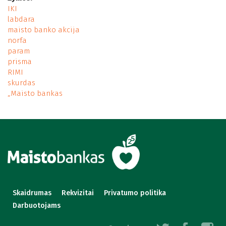
IKI
labdara
maisto banko akcija
norfa
param
prisma
RIMI
skurdas
„Maisto bankas
Skaidrumas
Rekvizitai
Privatumo politika
Darbuotojams