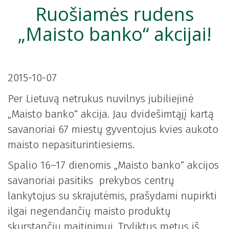
Ruošiamės rudens
„Maisto banko“ akcijai!
2015-10-07
Per Lietuvą netrukus nuvilnys jubiliejinė
„Maisto banko“ akcija. Jau dvidešimtąjį kartą
savanoriai 67 miestų gyventojus kvies aukoto
maisto nepasiturintiesiems.
Spalio 16–17 dienomis „Maisto banko“ akcijos
savanoriai pasitiks prekybos centrų
lankytojus su skrajutėmis, prašydami nupirkti
ilgai negendančių maisto produktų
skurstančių maitinimui. Tryliktus metus iš