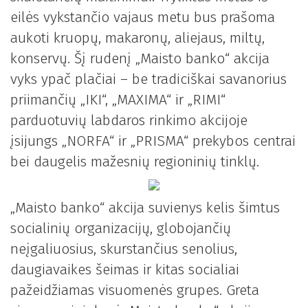
eilės vykstančio vajaus metu bus prašoma
aukoti kruopų, makaronų, aliejaus, miltų,
konservų. Šį rudenį „Maisto banko“ akcija
vyks ypač plačiai – be tradiciškai savanorius
priimančių „IKI“, „MAXIMA“ ir „RIMI“
parduotuvių labdaros rinkimo akcijoje
įsijungs „NORFA“ ir „PRISMA“ prekybos centrai
bei daugelis mažesnių regioninių tinklų.
„Maisto banko“ akcija suvienys kelis šimtus
socialinių organizacijų, globojančių
neįgaliuosius, skurstančius senolius,
daugiavaikes šeimas ir kitas socialiai
pažeidžiamas visuomenės grupes. Greta