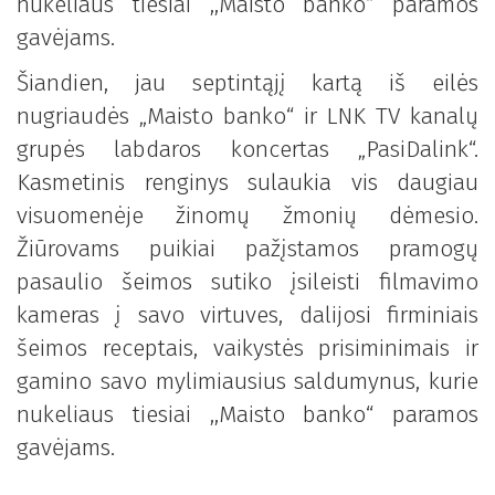
nukeliaus tiesiai ,,Maisto banko“ paramos
gavėjams.
Šiandien, jau septintąjį kartą iš eilės
nugriaudės „Maisto banko“ ir LNK TV kanalų
grupės labdaros koncertas „PasiDalink“.
Kasmetinis renginys sulaukia vis daugiau
visuomenėje žinomų žmonių dėmesio.
Žiūrovams puikiai pažįstamos pramogų
pasaulio šeimos sutiko įsileisti filmavimo
kameras į savo virtuves, dalijosi firminiais
šeimos receptais, vaikystės prisiminimais ir
gamino savo mylimiausius saldumynus, kurie
nukeliaus tiesiai ,,Maisto banko“ paramos
gavėjams.