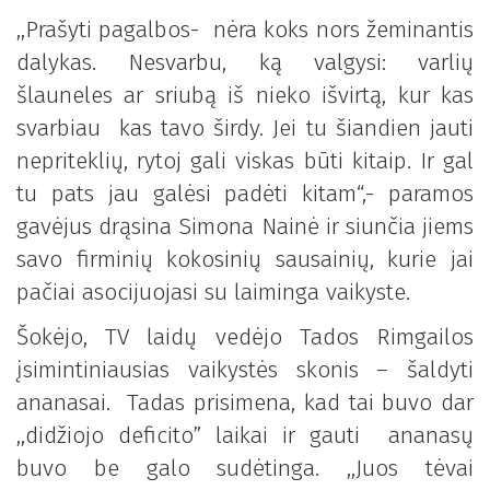
,,Prašyti pagalbos- nėra koks nors žeminantis
dalykas. Nesvarbu, ką valgysi: varlių
šlauneles ar sriubą iš nieko išvirtą, kur kas
svarbiau kas tavo širdy. Jei tu šiandien jauti
nepriteklių, rytoj gali viskas būti kitaip. Ir gal
tu pats jau galėsi padėti kitam“,- paramos
gavėjus drąsina Simona Nainė ir siunčia jiems
savo firminių kokosinių sausainių, kurie jai
pačiai asocijuojasi su laiminga vaikyste.
Šokėjo, TV laidų vedėjo Tados Rimgailos
įsimintiniausias vaikystės skonis – šaldyti
ananasai. Tadas prisimena, kad tai buvo dar
,,didžiojo deficito” laikai ir gauti ananasų
buvo be galo sudėtinga. ,,Juos tėvai