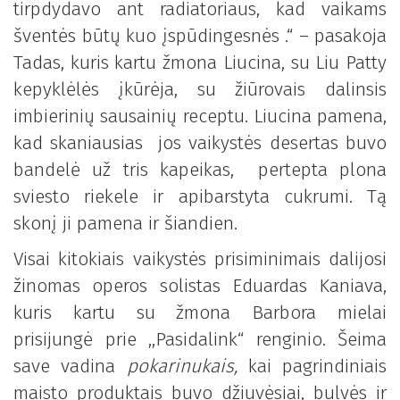
tirpdydavo ant radiatoriaus, kad vaikams
šventės būtų kuo įspūdingesnės .“ – pasakoja
Tadas, kuris kartu žmona Liucina, su Liu Patty
kepyklėlės įkūrėja, su žiūrovais dalinsis
imbierinių sausainių receptu. Liucina pamena,
kad skaniausias jos vaikystės desertas buvo
bandelė už tris kapeikas, pertepta plona
sviesto riekele ir apibarstyta cukrumi. Tą
skonį ji pamena ir šiandien.
Visai kitokiais vaikystės prisiminimais dalijosi
žinomas operos solistas Eduardas Kaniava,
kuris kartu su žmona Barbora mielai
prisijungė prie ,,Pasidalink“ renginio. Šeima
save vadina
pokarinukais,
kai pagrindiniais
maisto produktais buvo džiuvėsiai, bulvės ir