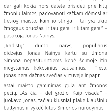
dar gali kokia nors dalele prisidėti prie kitų
žmonių laimės, padovanoti kažkam dėmesį ar
tiesiog maisto, kam jo stinga – tai yra tikro
žmogaus bruožas. Ir tau gera, ir kitam gera.“ –
pasakoja Jonas Nainys.
„Radistų“ dueto narys, populiarus
didžėjus Jonas Nainys kartu su žmona
Simona nepasiturintiems kepė šeimoje itin
mėgstamus kokosinius sausainius. Tiesa,
Jonas nėra dažnas svečias virtuvėje ir papr
astai maisto gaminimas gula ant žmonos
pečių. ,,Aš čia – dėl grožio. Kaip visada.“ –
juokavo Jonas, tačiau klusniai plakė kiaušinių
baltymus ir vykdė kitus Simonos nurodymus.