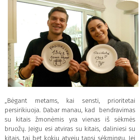
„Bėgant metams, kai sensti, prioritetai
persirikiuoja. Dabar manau, kad bendravimas
su kitais žmonėmis yra vienas iš sėkmės
bruožų. Jeigu esi atviras su kitais, daliniesi su
kitais, tai bet kokiu atveju tapsi sėkmingu. Jei