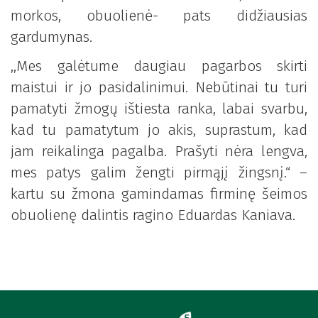
morkos, obuolienė- pats didžiausias
gardumynas.
,,Mes galėtume daugiau pagarbos skirti
maistui ir jo pasidalinimui. Nebūtinai tu turi
pamatyti žmogų ištiesta ranka, labai svarbu,
kad tu pamatytum jo akis, suprastum, kad
jam reikalinga pagalba. Prašyti nėra lengva,
mes patys galim žengti pirmąjį žingsnį.“ –
kartu su žmona gamindamas firminę šeimos
obuolienę dalintis ragino Eduardas Kaniava.